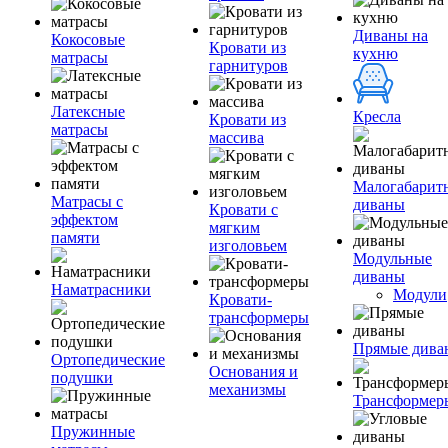
Диваны на
Кокосовые
Кровати из
кухню
матрасы
гарнитуров
Латексные
Кресла
Кровати из
матрасы
массива
Малогабарит
Матрасы с
диваны
Кровати с
эффектом
мягким
памяти
изголовьем
Модульные
диваны
Наматрасники
Модули
Кровати-
трансформеры
Прямые дива
Ортопедические
Основания и
подушки
механизмы
Трансформер
Пружинные