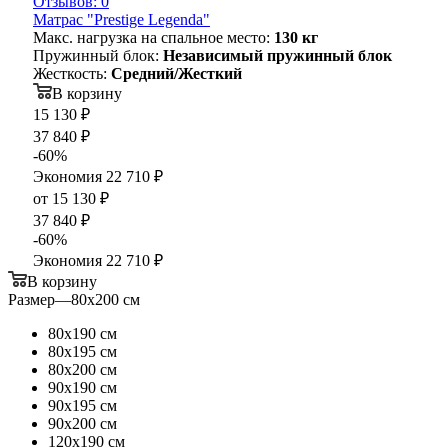
Отзывов: 0
Матрас "Prestige Legenda"
Макс. нагрузка на спальное место:
130 кг
Пружинный блок:
Независимый пружинный блок
Жесткость:
Средний/Жесткий
В корзину
15 130
₽
37 840
₽
-
60
%
Экономия
22 710
₽
от
15 130 ₽
37 840 ₽
-
60
%
Экономия
22 710 ₽
В корзину
Размер
—
80х200 см
80х190 см
80х195 см
80х200 см
90х190 см
90х195 см
90х200 см
120х190 см