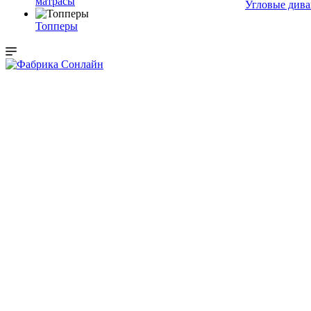
матрасы
Угловые див
Топперы