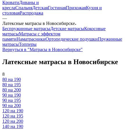
Кровати
Диваны и
кресла
Спальня
Детская
Гостиная
Прихожая
Кухня и
столовая
Распродажа
—
Латексные матрасы в Новосибирске
Беспружинные матрасы
Детские матрасы
Кокосовые
матрасы
Матрасы с эффектом
памяти
Наматрасники
Ортопедические подушки
Пружинные
матрасы
Топперы
Вернуться в "Матрасы в Новосибирске"
Латексные матрасы в Новосибирске
8
80 на 190
80 на 195
80 на 200
90 на 190
90 на 195
90 на 200
120 на 190
120 на 195
120 на 200
140 на 190