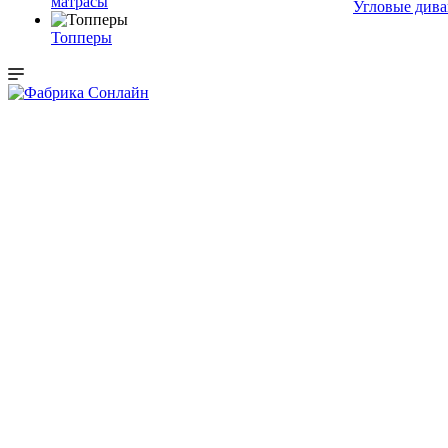
матрасы
Угловые див
Топперы