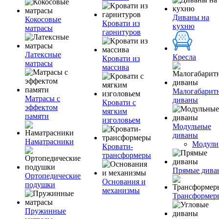
Диваны на
Кокосовые
Кровати из
кухню
матрасы
гарнитуров
Латексные
Кресла
Кровати из
матрасы
массива
Малогабарит
Матрасы с
диваны
Кровати с
эффектом
мягким
памяти
изголовьем
Модульные
диваны
Наматрасники
Модули
Кровати-
трансформеры
Прямые дива
Ортопедические
Основания и
подушки
механизмы
Трансформер
Пружинные