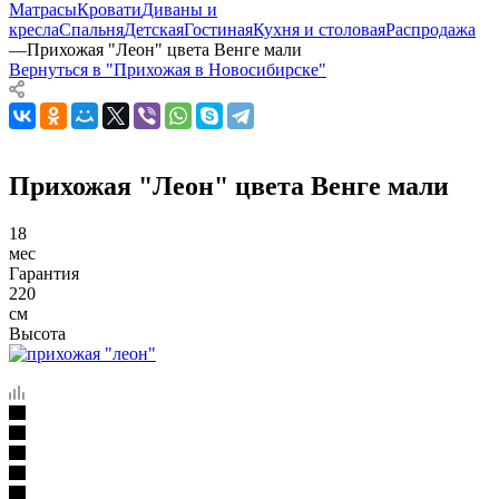
Матрасы
Кровати
Диваны и
кресла
Спальня
Детская
Гостиная
Кухня и столовая
Распродажа
—
Прихожая "Леон" цвета Венге мали
Вернуться в "Прихожая в Новосибирске"
Прихожая "Леон" цвета Венге мали
18
мес
Гарантия
220
см
Высота