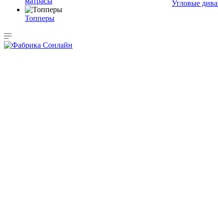
матрасы
Угловые див
Топперы