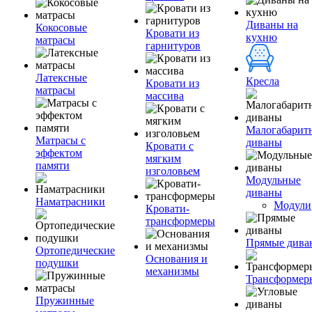
Диваны на
Кокосовые
Кровати из
кухню
матрасы
гарнитуров
Латексные
Кресла
Кровати из
матрасы
массива
Малогабарит
Матрасы с
диваны
Кровати с
эффектом
мягким
памяти
изголовьем
Модульные
диваны
Наматрасники
Модули
Кровати-
трансформеры
Прямые дива
Ортопедические
Основания и
подушки
механизмы
Трансформер
Пружинные